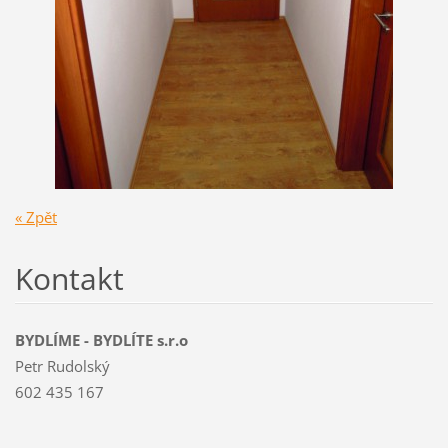
« Zpět
Kontakt
BYDLÍME - BYDLÍTE s.r.o
Petr Rudolský
602 435 167