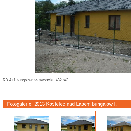
RD 4+1 bungalow na pozemku 432 m2
Fotogalerie: 2013 Kostelec nad Labem bungalow I.