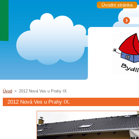
Úvodní stránka
Úvod
>
2012 Nová Ves u Prahy IX.
2012 Nová Ves u Prahy IX.