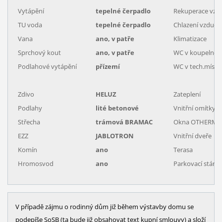
Vytápění
tepelné čerpadlo
Rekuperace vzd
TU voda
tepelné čerpadlo
Chlazení vzduch
Vana
ano, v patře
Klimatizace
Sprchový kout
ano, v patře
WC v koupelně
Podlahové vytápění
přízemí
WC v tech.místn
Zdivo
HELUZ
Zateplení
Podlahy
lité betonové
Vnitřní omítky
Střecha
trámová BRAMAC
Okna OTHERM
EZZ
JABLOTRON
Vnitřní dveře
Komín
ano
Terasa
Hromosvod
ano
Parkovací stání
V případě zájmu o rodinný dům již během výstavby domu se
podepíše SoSB (ta bude již obsahovat text kupní smlouvy) a složí