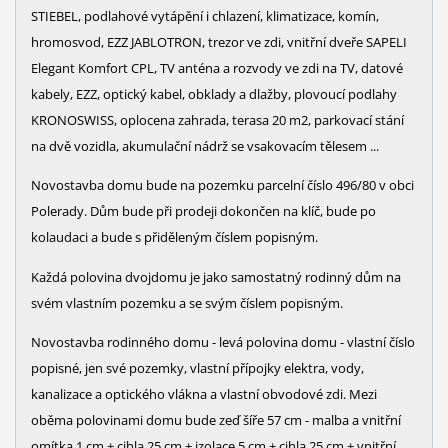
STIEBEL, podlahové vytápění i chlazení, klimatizace, komín,
hromosvod, EZZ JABLOTRON, trezor ve zdi, vnitřní dveře SAPELI
Elegant Komfort CPL, TV anténa a rozvody ve zdi na TV, datové
kabely, EZZ, optický kabel, obklady a dlažby, plovoucí podlahy
KRONOSWISS, oplocena zahrada, terasa 20 m2, parkovací stání
na dvě vozidla, akumulační nádrž se vsakovacím tělesem ...
Novostavba domu bude na pozemku parcelní číslo 496/80 v obci
Polerady. Dům bude při prodeji dokončen na klíč, bude po
kolaudaci a bude s přiděleným číslem popisným.
Každá polovina dvojdomu je jako samostatný rodinný dům na
svém vlastním pozemku a se svým číslem popisným.
Novostavba rodinného domu - levá polovina domu - vlastní číslo
popisné, jen své pozemky, vlastní přípojky elektra, vody,
kanalizace a optického vlákna a vlastn
í obvodové zdi. Mezi
oběma polovinami domu bude zeď šíře 57 cm - malba a vnitřní
omítka 1 cm + cihla 25 cm + izolace 5 cm + cihla 25 cm + vnitřní