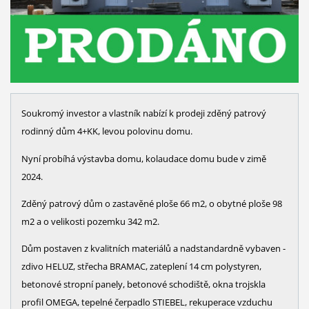
Soukromý investor a vlastník nabízí k prodeji zděný patrový
rodinný dům 4+KK, levou polovinu domu.
Nyní probíhá výstavba domu, kolaudace domu bude v zimě
2024.
Zděný patrový dům o zastavěné ploše 66 m2, o obytné ploše 98
m2 a o velikosti pozemku 342 m2.
Dům postaven z kvalitních materiálů a nadstandardně vybaven -
zdivo HELUZ, střecha BRAMAC, zateplení 14 cm polystyren,
betonové stropní panely, betonové schodiště, okna trojskla
profil OMEGA, tepelné čerpadlo STIEBEL, rekuperace vzduchu