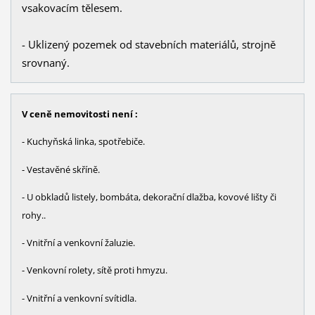
vsakovacím tělesem.
- Uklizený pozemek od stavebních materiálů, strojně
srovnaný.
V ceně nemovitosti není :
- Kuchyňská linka, spotřebiče.
- Vestavěné skříně.
- U obkladů listely, bombáta, dekorační dlažba, kovové lišty či
rohy..
- Vnitřní a venkovní žaluzie.
- Venkovní rolety, sítě proti hmyzu.
- Vnitřní a venkovní svítidla.