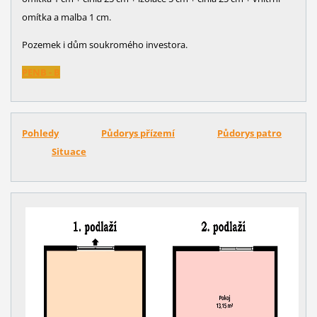
omítka a malba 1 cm.
Pozemek i dům soukromého investora.
PENB
- B
Pohledy
Půdorys přízemí
Půdorys patro
Situace