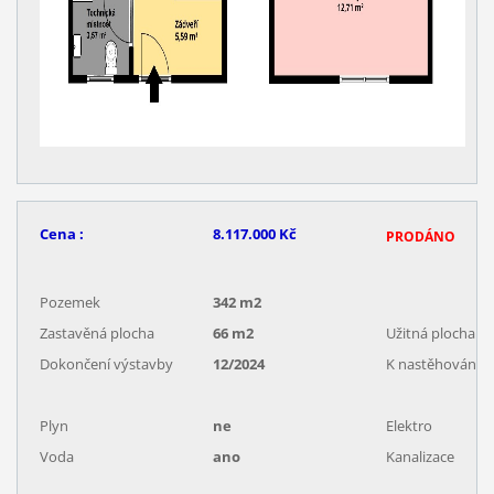
Cena :
8.117.000 Kč
PRODÁNO
Pozemek
342 m2
Zastavěná plocha
66 m2
Užitná plocha b
Dokončení výstavby
12/2024
K nastěhování
Plyn
ne
Elektro
Voda
ano
Kanalizace