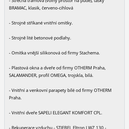
- Střecha trámová (volný prostor na půdě), tašky
BRAMAC, klasik, červeno-cihlová
- Strojně stříkané vnitřní omítky.
- Strojně lité betonové podlahy.
- Omítka vnější silikonová od firmy Stachema.
- Plastová okna a dveře od firmy OTHERM Praha,
SALAMANDER, profil OMEGA, trojskla, bílá.
- Vnitřní a venkovní parapety bílé od firmy OTHERM
Praha.
- Vnitřní dveře SAPELI ELEGANT KOMFORT CPL.
- Rekuperace vzduchu - STIEBEL Eltron LWZ 130 -